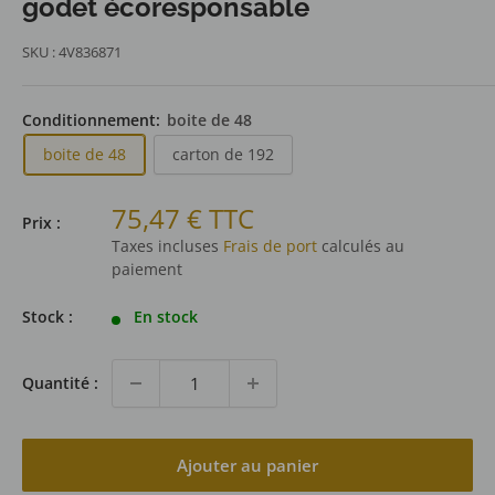
godet écoresponsable
SKU :
4V836871
Conditionnement:
boite de 48
boite de 48
carton de 192
Prix
75,47 € TTC
Prix :
réduit
Taxes incluses
Frais de port
calculés au
paiement
Stock :
En stock
Quantité :
Ajouter au panier