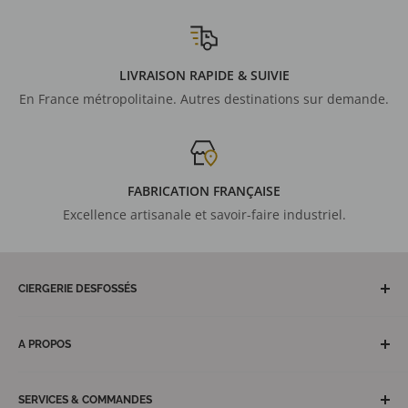
LIVRAISON RAPIDE & SUIVIE
En France métropolitaine. Autres destinations sur demande.
FABRICATION FRANÇAISE
Excellence artisanale et savoir-faire industriel.
CIERGERIE DESFOSSÉS
Artisan maître cirier depuis plus de 150 ans, fabricant
français de cierges et bougies votives. Nos équipes et
A PROPOS
ateliers nantais, notre équipe commerciale hexagonale et
Découvrez la Ciergerie Desfossés
des territoires d'outre-mer vous garantissent réactivité,
conseils et services avisés pour des solutions
SERVICES & COMMANDES
Veilleuses votives écoresponsables Luminat