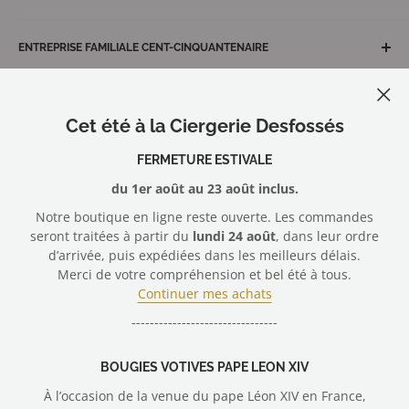
personnalisées, de qualité et adaptées à vos besoins.
Le journal de la Ciergerie
Expédition & livraison
6, chemin des Artisans, 44470 Carquefou - France
Conformité au RGPD
ENTREPRISE FAMILIALE CENT-CINQUANTENAIRE
Questions & solutions
+33 (0)2 40 30 15 32
Protection des données
Nous contacter
Depuis 1874, la Ciergerie Desfossés, l'excellence
artisanale du maître cirier.
Conditions Générales de Vente
Gérer mes cookies
Cet été à la Ciergerie Desfossés
Membre du
Syndicat Général des Fabricants de Bougies
Mentions légales
et Cierges de France
Nous rejoindre
FERMETURE ESTIVALE
du 1er août au 23 août inclus.
Nous suivre
Notre boutique en ligne reste ouverte. Les commandes
seront traitées à partir du
lundi 24 août
, dans leur ordre
d’arrivée, puis expédiées dans les meilleurs délais.
Merci de votre compréhension et bel été à tous.
Nous acceptons
Continuer mes achats
--------------------------------
© 2026 Ciergerie Desfossés - vente en ligne cierges, bougies votives
BOUGIES VOTIVES PAPE LEON XIV
À l’occasion de la venue du pape Léon XIV en France,