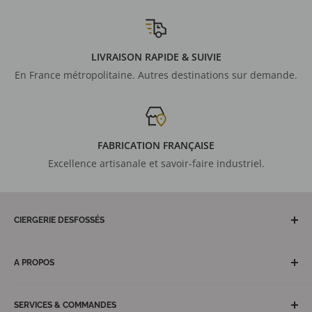
LIVRAISON RAPIDE & SUIVIE
En France métropolitaine. Autres destinations sur demande.
FABRICATION FRANÇAISE
Excellence artisanale et savoir-faire industriel.
CIERGERIE DESFOSSÉS
Artisan maître cirier depuis plus de 150 ans, fabricant
français de cierges et bougies votives. Nos équipes et
A PROPOS
ateliers nantais, notre équipe commerciale hexagonale et
Découvrez la Ciergerie Desfossés
des territoires d'outre-mer vous garantissent réactivité,
conseils et services avisés pour des solutions
SERVICES & COMMANDES
Veilleuses votives écoresponsables Luminat