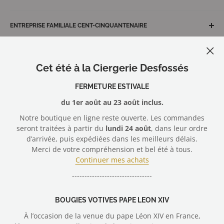
personnalisées, de qualité et adaptées à vos besoins.
Le journal de la Ciergerie
Expédition & livraison
6, chemin des Artisans, 44470 Carquefou - France
Conformité au RGPD
ENTREPRISE FAMILIALE CENT-CINQUANTENAIRE
Questions & solutions
+33 (0)2 40 30 15 32
Protection des données
Nous contacter
Depuis 1874, la Ciergerie Desfossés, l'excellence
artisanale du maître cirier.
Conditions Générales de Vente
Gérer mes cookies
Cet été à la Ciergerie Desfossés
Membre du
Syndicat Général des Fabricants de Bougies
Mentions légales
et Cierges de France
Nous rejoindre
FERMETURE ESTIVALE
du 1er août au 23 août inclus.
Nous suivre
Notre boutique en ligne reste ouverte. Les commandes
seront traitées à partir du
lundi 24 août
, dans leur ordre
d’arrivée, puis expédiées dans les meilleurs délais.
Merci de votre compréhension et bel été à tous.
Nous acceptons
Continuer mes achats
--------------------------------
© 2026 Ciergerie Desfossés - vente en ligne cierges, bougies votives
BOUGIES VOTIVES PAPE LEON XIV
À l’occasion de la venue du pape Léon XIV en France,