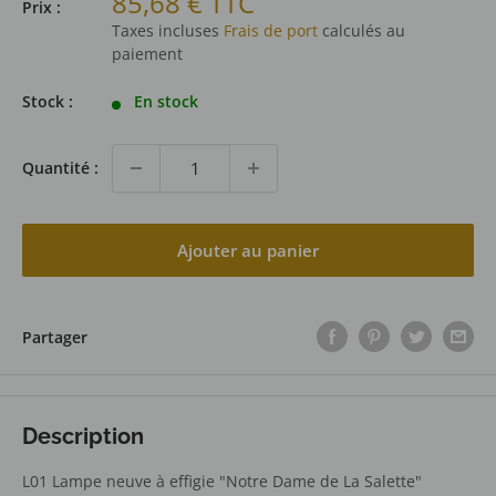
Prix
85,68 € TTC
Prix :
réduit
Taxes incluses
Frais de port
calculés au
paiement
Stock :
En stock
Quantité :
Ajouter au panier
Partager
Description
L01 Lampe neuve à effigie "Notre Dame de La Salette"