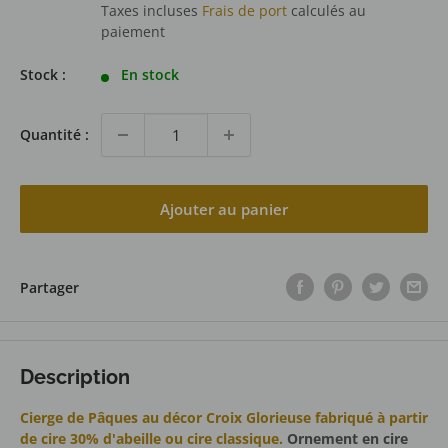
normal
réduit
Taxes incluses
Frais de port
calculés au
paiement
Stock :
En stock
Quantité :
Ajouter au panier
Partager
Description
Cierge de Pâques au décor Croix Glorieuse fabriqué à partir
de cire 30% d'abeille ou cire classique.
Ornement en cire