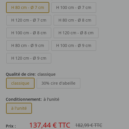
H 80 cm - Ø 7 cm
H 100 cm - Ø 7 cm
H 120 cm - Ø 7 cm
H 80 cm - Ø 8 cm
H 100 cm - Ø 8 cm
H 120 cm - Ø 8 cm
H 80 cm - Ø 9 cm
H 100 cm - Ø 9 cm
H 120 cm - Ø 9 cm
Qualité de cire:
classique
classique
30% cire d'abeille
Conditionnement:
à l'unité
à l'unité
Prix
137,44 € TTC
Prix
182,99 € TTC
Prix :