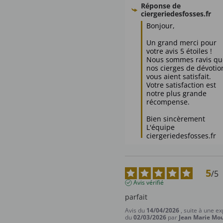
Réponse de
ciergeriedesfosses.fr
Bonjour,

Un grand merci pour 
votre avis 5 étoiles ! 
Nous sommes ravis que
nos cierges de dévotion
vous aient satisfait. 
Votre satisfaction est 
notre plus grande 
récompense. 

Bien sincèrement

L'équipe 
ciergeriedesfosses.fr
5
/
5
Avis vérifié
parfait
Avis du
14/04/2026
, suite à une e
du
02/03/2026
par
Jean Marie Mou