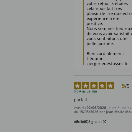
votre retour 5 étoiles 
cela nous fait très 
plaisir de lire que votre
expérience a été 
positive.  

Nous sommes heureux
de vous avoir satisfait e
vous souhaitons une 
belle journée.  

Bien cordialement.

L'équipe 
ciergeriedesfosses.fr
5
/
5
Avis vérifié
parfait
Avis du
02/06/2026
, suite à une e
du
15/05/2026
par
Jean Marie Mou
Utile
(0)
Signaler