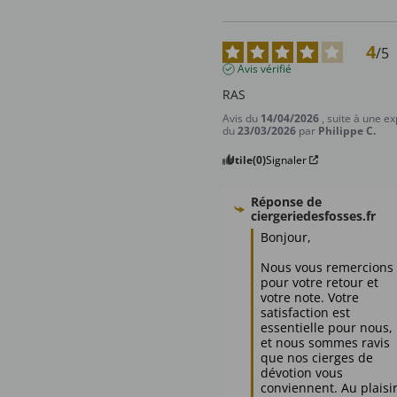
4
/
5
Avis vérifié
RAS
Avis du
14/04/2026
, suite à une e
du
23/03/2026
par
Philippe C.
Utile
(0)
Signaler
Réponse de
ciergeriedesfosses.fr
Bonjour,

Nous vous remercions 
pour votre retour et 
votre note. Votre 
satisfaction est 
essentielle pour nous, 
et nous sommes ravis 
que nos cierges de 
dévotion vous 
conviennent. Au plaisir