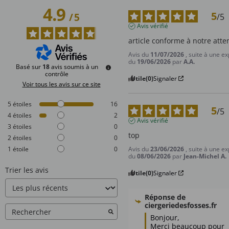
4.9
5
/
5
/
5
Avis vérifié
article conforme à notre atte
Avis du
11/07/2026
, suite à une e
du
19/06/2026
par
A.A.
Basé sur
18
avis soumis à un
contrôle
Utile
(0)
Signaler
Voir tous les avis sur ce site
5
étoiles
16
5
/
5
4
étoiles
2
Avis vérifié
3
étoiles
0
top
2
étoiles
0
Avis du
23/06/2026
, suite à une e
1
étoile
0
du
08/06/2026
par
Jean-Michel A.
Trier les avis
Utile
(0)
Signaler
Réponse de
ciergeriedesfosses.fr
Bonjour,  

Merci beaucoup pour 