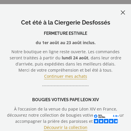
+33 (0)2 40 30 15 32
Protection des données
Nous contacter
Depuis 1874, la Ciergerie Desfossés, l'excellence
artisanale du maître cirier.
Conditions Générales de Vente
Gérer mes cookies
Cet été à la Ciergerie Desfossés
Membre du
Syndicat Général des Fabricants de Bougies
Mentions légales
et Cierges de France
Nous rejoindre
FERMETURE ESTIVALE
du 1er août au 23 août inclus.
Nous suivre
Notre boutique en ligne reste ouverte. Les commandes
seront traitées à partir du
lundi 24 août
, dans leur ordre
d’arrivée, puis expédiées dans les meilleurs délais.
Merci de votre compréhension et bel été à tous.
Nous acceptons
Continuer mes achats
--------------------------------
© 2026 Ciergerie Desfossés - vente en ligne cierges, bougies votives
BOUGIES VOTIVES PAPE LEON XIV
À l’occasion de la venue du pape Léon XIV en France,
découvrez notre collection de bougies votives conçues pour
accompagner la prière des paroisses et des fidèles.
Droit de rétractation
Découvrir la collection