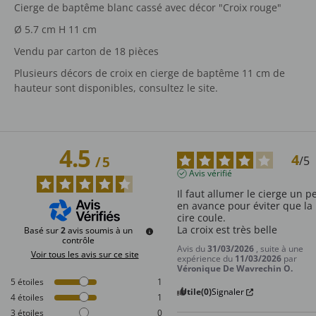
Cierge de baptême blanc cassé avec décor "Croix rouge"
Ø 5.7 cm H 11 cm
Vendu par carton de 18 pièces
Plusieurs décors de croix en cierge de baptême 11 cm de
hauteur sont disponibles, consultez le site.
4.5
4
/
5
/
5
Avis vérifié
Il faut allumer le cierge un pe
en avance pour éviter que la 
cire coule.

La croix est très belle
Basé sur
2
avis soumis à un
contrôle
Avis du
31/03/2026
, suite à une
Voir tous les avis sur ce site
expérience du
11/03/2026
par
Véronique De Wavrechin O.
5
étoiles
1
Utile
(0)
Signaler
4
étoiles
1
3
étoiles
0