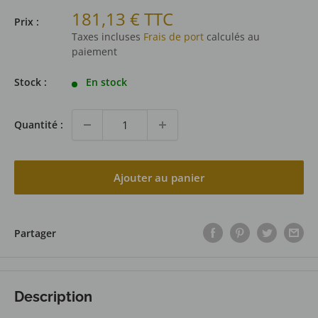
Prix
181,13 € TTC
Prix :
réduit
Taxes incluses
Frais de port
calculés au
paiement
Stock :
En stock
Quantité :
Ajouter au panier
Partager
Description