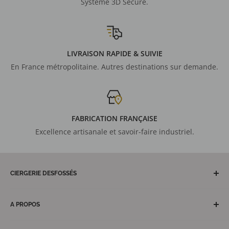
Système 3D Secure.
LIVRAISON RAPIDE & SUIVIE
En France métropolitaine. Autres destinations sur demande.
FABRICATION FRANÇAISE
Excellence artisanale et savoir-faire industriel.
CIERGERIE DESFOSSÉS
Artisan maître cirier depuis plus de 150 ans, fabricant
français de cierges et bougies votives. Nos équipes et
A PROPOS
ateliers nantais, notre équipe commerciale hexagonale et
Découvrez la Ciergerie Desfossés
des territoires d'outre-mer vous garantissent réactivité,