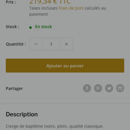
Prix
219,34 € TTC
Prix :
réduit
Taxes incluses
Frais de port
calculés au
paiement
Stock :
En stock
Quantité :
Ajouter au panier
Partager
Description
Cierge de baptême ivoire, plein, qualité classique.