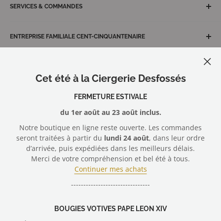
conseils et services avisés pour des solutions
SERVICES & COMMANDES
Veilleuses votives écoresponsables Luminat
personnalisées, de qualité et adaptées à vos besoins.
Le journal de la Ciergerie
Expédition & livraison
6, chemin des Artisans, 44470 Carquefou - France
Conformité au RGPD
ENTREPRISE FAMILIALE CENT-CINQUANTENAIRE
Questions & solutions
+33 (0)2 40 30 15 32
Protection des données
Nous contacter
Depuis 1874, la Ciergerie Desfossés, l'excellence
artisanale du maître cirier.
Conditions Générales de Vente
Gérer mes cookies
Cet été à la Ciergerie Desfossés
Membre du
Syndicat Général des Fabricants de Bougies
Mentions légales
et Cierges de France
Nous rejoindre
FERMETURE ESTIVALE
du 1er août au 23 août inclus.
Nous suivre
Notre boutique en ligne reste ouverte. Les commandes
seront traitées à partir du
lundi 24 août
, dans leur ordre
d’arrivée, puis expédiées dans les meilleurs délais.
Merci de votre compréhension et bel été à tous.
Nous acceptons
Continuer mes achats
--------------------------------
© 2026 Ciergerie Desfossés - vente en ligne cierges, bougies votives
BOUGIES VOTIVES PAPE LEON XIV