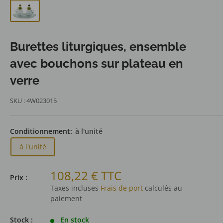
Burettes liturgiques, ensemble
avec bouchons sur plateau en
verre
SKU :
4W023015
Conditionnement:
à l'unité
à l'unité
Prix
108,22 € TTC
Prix :
réduit
Taxes incluses
Frais de port
calculés au
paiement
Stock :
En stock