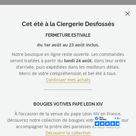
+33 (0)2 40 30 15 32
Protection des données
Nous contacter
Depuis 1874, la Ciergerie Desfossés, l'excellence
artisanale du maître cirier.
Conditions Générales de Vente
Gérer mes cookies
Cet été à la Ciergerie Desfossés
Membre du
Syndicat Général des Fabricants de Bougies
Mentions légales
et Cierges de France
Nous rejoindre
FERMETURE ESTIVALE
du 1er août au 23 août inclus.
Nous suivre
Notre boutique en ligne reste ouverte. Les commandes
seront traitées à partir du
lundi 24 août
, dans leur ordre
d’arrivée, puis expédiées dans les meilleurs délais.
Merci de votre compréhension et bel été à tous.
Nous acceptons
Continuer mes achats
--------------------------------
© 2026 Ciergerie Desfossés - vente en ligne cierges, bougies votives
BOUGIES VOTIVES PAPE LEON XIV
À l’occasion de la venue du pape Léon XIV en France,
découvrez notre collection de bougies votives conçues pour
accompagner la prière des paroisses et des fidèles.
Droit de rétractation
Découvrir la collection