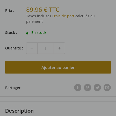
Prix
89,96 € TTC
Prix :
réduit
Taxes incluses
Frais de port
calculés au
paiement
Stock :
En stock
Quantité :
Ajouter au panier
Partager
Description