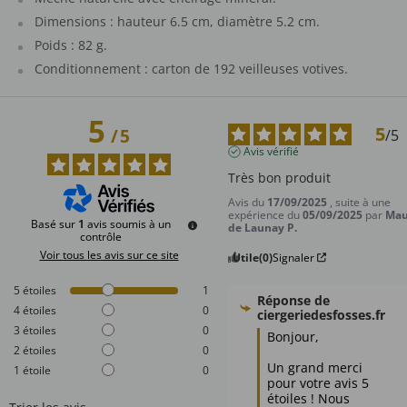
Dimensions : hauteur 6.5 cm, diamètre 5.2 cm.
Poids : 82 g.
Conditionnement : carton de 192 veilleuses votives.
5
5
/
5
/
5
Avis vérifié
Très bon produit
Avis du
17/09/2025
, suite à une
expérience du
05/09/2025
par
Ma
Basé sur
1
avis soumis à un
de Launay P.
contrôle
Voir tous les avis sur ce site
Utile
(0)
Signaler
5
étoiles
1
Réponse de
4
étoiles
0
ciergeriedesfosses.fr
3
étoiles
0
Bonjour,

2
étoiles
0
Un grand merci 
1
étoile
0
pour votre avis 5 
étoiles ! Nous 