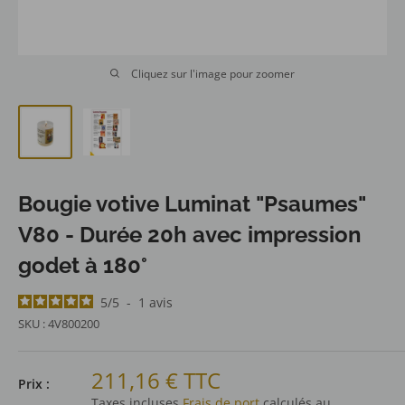
Cliquez sur l'image pour zoomer
Bougie votive Luminat "Psaumes"
V80 - Durée 20h avec impression
godet à 180°
5
/
5
-
1
avis
SKU :
4V800200
Prix
211,16 € TTC
Prix :
réduit
Taxes incluses
Frais de port
calculés au