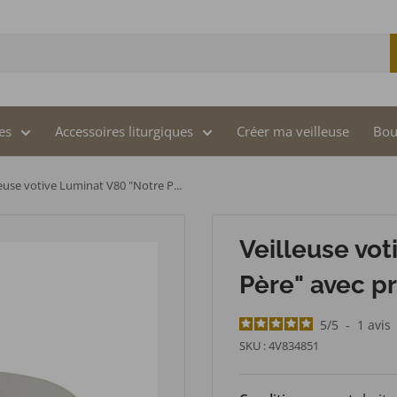
es
Accessoires liturgiques
Créer ma veilleuse
Bou
leuse votive Luminat V80 "Notre P...
Veilleuse vo
Père" avec pr
5
/
5
-
1
avis
SKU :
4V834851