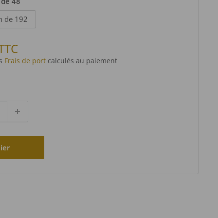
 de 48
n de 192
 TTC
es
Frais de port
calculés au paiement
ier