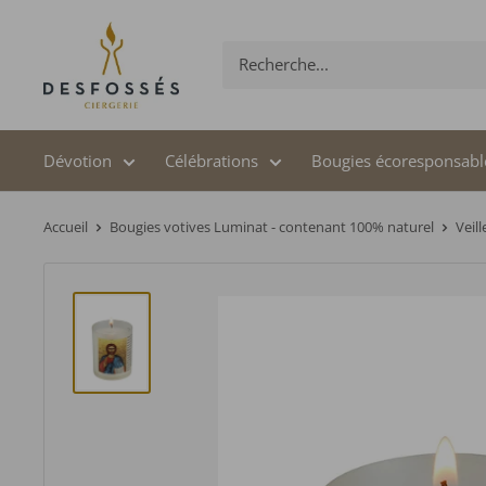
Passer
au
contenu
Dévotion
Célébrations
Bougies écoresponsabl
Accueil
Bougies votives Luminat - contenant 100% naturel
Veil