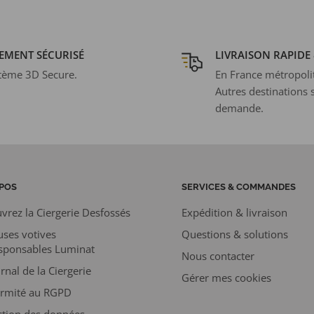
EMENT SÉCURISÉ
LIVRAISON RAPIDE 
tème 3D Secure.
En France métropoli
Autres destinations 
demande.
POS
SERVICES & COMMANDES
vrez la Ciergerie Desfossés
Expédition & livraison
uses votives
Questions & solutions
sponsables Luminat
Nous contacter
rnal de la Ciergerie
Gérer mes cookies
rmité au RGPD
ction des données