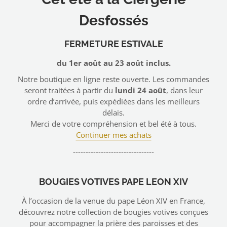
Desfossés
FERMETURE ESTIVALE
euses d'église.
du 1er août au 23 août inclus.
Notre boutique en ligne reste ouverte. Les commandes
seront traitées à partir du
lundi 24 août
, dans leur
5
/
5
ordre d’arrivée, puis expédiées dans les meilleurs
Avis vérifié
délais.
Correspond aux attentes des paroissiens.
Merci de votre compréhension et bel été à tous.
Continuer mes achats
Avis du
20/03/2026
, suite à une expérience du
25/02/2026
par
Marie-Joc
--------------------------------
Utile
(0)
Signaler
Réponse de
ciergeriedesfosses.fr
BOUGIES VOTIVES PAPE LEON XIV
Bonjour,

À l’occasion de la venue du pape Léon XIV en France,
Merci beaucoup pour votre retour positif ! Nous sommes
découvrez notre collection de bougies votives conçues
prière  répond aux attentes de vos paroissiens. Votre sat
pour accompagner la prière des paroisses et des