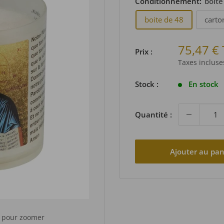
Conditionnement:
boite
boite de 48
carto
Prix
75,47 €
Prix :
réduit
Taxes inclus
Stock :
En stock
Quantité :
Ajouter au pan
s pour zoomer