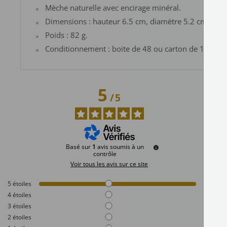
Mèche naturelle avec encirage minéral.
Dimensions : hauteur 6.5 cm, diamètre 5.2 cm.
Poids : 82 g.
Conditionnement : boite de 48 ou carton de 192 veill
5
/
5
Basé sur
1
avis soumis à un
contrôle
Voir tous les avis sur ce site
5
étoiles
1
4
étoiles
0
3
étoiles
0
2
étoiles
0