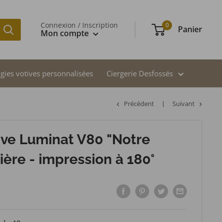
Connexion / Inscription
0
Panier
Mon compte
gies votives personnalisées
Ciergerie Desfossés
Précédent
Suivant
tive Luminat V80 "Notre
ière - impression à 180°