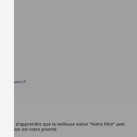
elyne Martin P.
 ravis d'apprendre que la veilleuse votive "Notre Père" avec 
isfaction est notre priorité.
