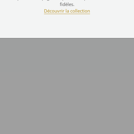
Cordialement.

fidèles.
L'équipe Ciergerie Desfossés
Découvrir la collection