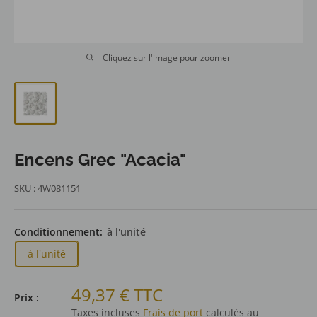
Cliquez sur l'image pour zoomer
Encens Grec "Acacia"
SKU :
4W081151
Conditionnement:
à l'unité
à l'unité
Prix
49,37 € TTC
Prix :
réduit
Taxes incluses
Frais de port
calculés au