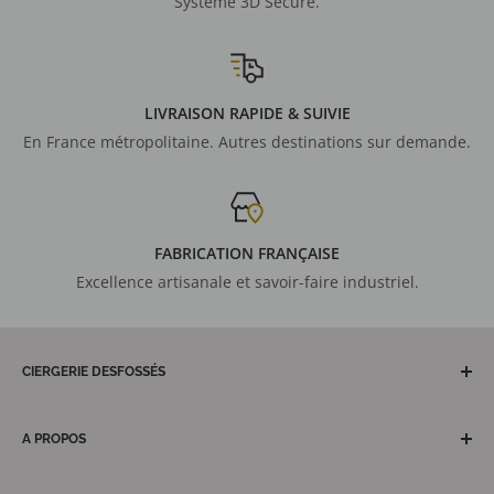
Système 3D Secure.
LIVRAISON RAPIDE & SUIVIE
En France métropolitaine. Autres destinations sur demande.
FABRICATION FRANÇAISE
Excellence artisanale et savoir-faire industriel.
CIERGERIE DESFOSSÉS
Artisan maître cirier depuis plus de 150 ans, fabricant
français de cierges et bougies votives. Nos équipes et
A PROPOS
ateliers nantais, notre équipe commerciale hexagonale et
Découvrez la Ciergerie Desfossés
des territoires d'outre-mer vous garantissent réactivité,