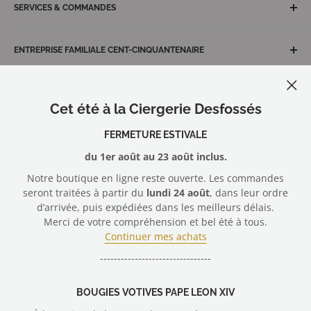
conseils et services avisés pour des solutions
SERVICES & COMMANDES
Veilleuses votives écoresponsables Luminat
personnalisées, de qualité et adaptées à vos besoins.
Le journal de la Ciergerie
Expédition & livraison
6, chemin des Artisans, 44470 Carquefou - France
Conformité au RGPD
ENTREPRISE FAMILIALE CENT-CINQUANTENAIRE
Questions & solutions
+33 (0)2 40 30 15 32
Protection des données
Nous contacter
Depuis 1874, la Ciergerie Desfossés, l'excellence
artisanale du maître cirier.
Conditions Générales de Vente
Gérer mes cookies
Cet été à la Ciergerie Desfossés
Membre du
Syndicat Général des Fabricants de Bougies
Mentions légales
et Cierges de France
Nous rejoindre
FERMETURE ESTIVALE
du 1er août au 23 août inclus.
Nous suivre
Notre boutique en ligne reste ouverte. Les commandes
seront traitées à partir du
lundi 24 août
, dans leur ordre
d’arrivée, puis expédiées dans les meilleurs délais.
Merci de votre compréhension et bel été à tous.
Nous acceptons
Continuer mes achats
--------------------------------
© 2026 Ciergerie Desfossés - vente en ligne cierges, bougies votives
BOUGIES VOTIVES PAPE LEON XIV