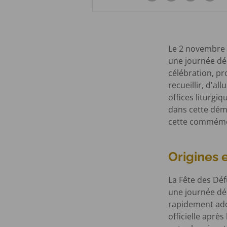
Le 2 novembre p
une journée déd
célébration, pr
recueillir, d'al
offices liturgi
dans cette dém
cette commémo
Origines e
La Fête des Déf
une journée déd
rapidement ado
officielle après