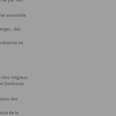
chie par des
prier ensemble
erges , des
hrétienne en
rites religieux.
rie Desfossés
vation des
esse de la