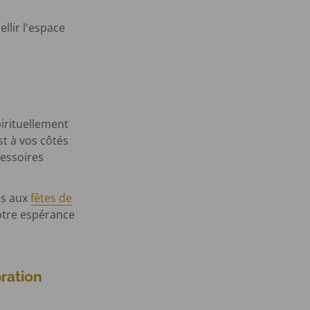
llir l'espace
irituellement
st à vos côtés
cessoires
és aux
fêtes de
otre espérance
bration