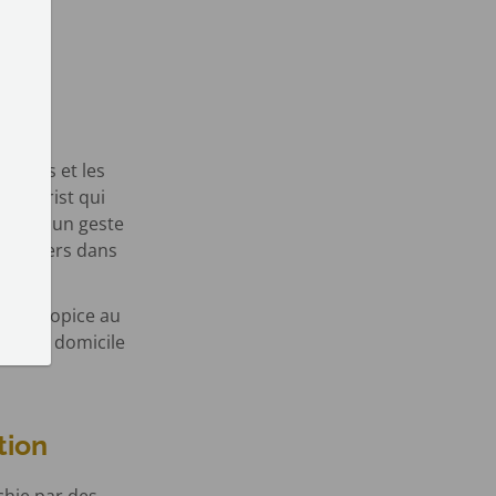
 des
giques et les
du Christ qui
ive est un geste
tres chers dans
ère propice au
ugies à domicile
tion