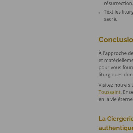
résurrection
Textiles litu
sacré.
Conclusio
À l'approche de
et matérielleme
pour vous fourn
liturgiques don
Visitez notre s
Toussaint
. Ens
en la vie éternel
La Ciergeri
authentiqu