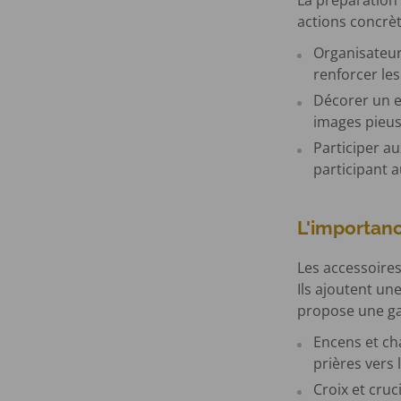
La préparation 
actions concrèt
Organisateur
renforcer le
Décorer un e
images pieus
Participer a
participant a
L'importanc
Les accessoires 
Ils ajoutent un
propose une ga
Encens et cha
prières vers l
Croix et cruc