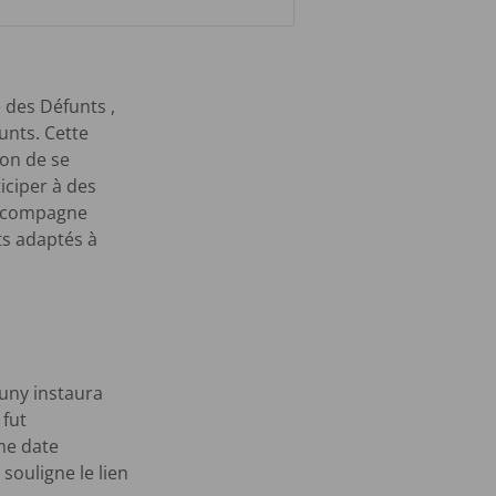
 des Défunts ,
unts. Cette
ion de se
ticiper à des
 accompagne
ts adaptés à
luny instaura
 fut
me date
 souligne le lien