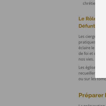
chrétienne.
Le Rôle de
Défunts
Les cierges, bo
pratiques dévot
éclaire le chem
de foi et de so
nos vies.
Les églises so
recueillement e
ou sur les tomb
Préparer 