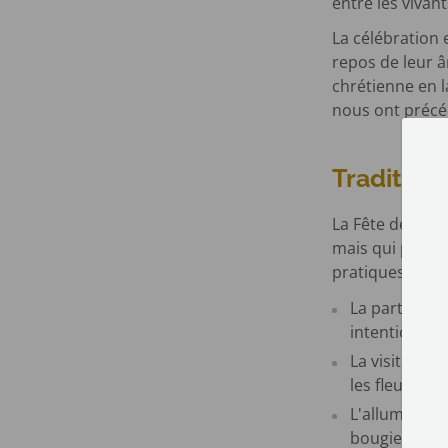
entre les vivan
La célébration 
repos de leur â
chrétienne en l
nous ont précé
Tradition
La Fête des Déf
mais qui parta
pratiques les p
La participat
intentions pa
La visite des
les fleurir et
L'allumage de
bougies sont