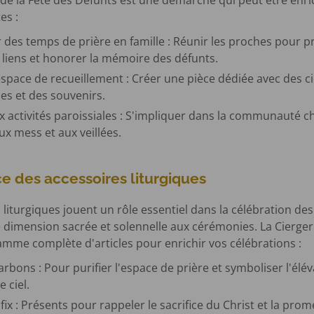
de la Fête des Défunts est une démarche qui peut être enri
es :
 des temps de prière en famille : Réunir les proches pour 
s liens et honorer la mémoire des défunts.
space de recueillement : Créer une pièce dédiée avec des ci
es et des souvenirs.
ux activités paroissiales : S'impliquer dans la communauté c
ux mess et aux veillées.
e des accessoires liturgiques
liturgiques jouent un rôle essentiel dans la célébration des 
e dimension sacrée et solennelle aux cérémonies. La Cierge
mme complète d'articles pour enrichir vos célébrations :
rbons : Pour purifier l'espace de prière et symboliser l'élé
e ciel.
ifix : Présents pour rappeler le sacrifice du Christ et la prom