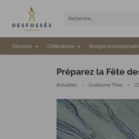
Passer
au
contenu
Dévotion
Célébrations
Bougies écoresponsabl
Préparez la Fête de
Actualités
Guillaume Thiec
2