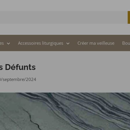
es
Accessoires liturgiques
Créer ma veilleuse
Bou
s Défunts
0/septembre/2024