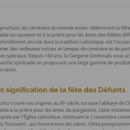
rochain, les chrétiens du monde entier célébreront la Fête
iée au souvenir et à la prière pour les âmes des fidèles déf
ofondément ancrée dans la tradition catholique, est l'occas
lumer des veilleuses votives et lampes de cimetière et de par
ques spéciaux. Depuis 150 ans, la Ciergerie Desfossés vous
arche spirituelle en proposant une large gamme de produi
ration.
t signification de la fête des Défunts
unts trouve ses origines au XIᵉ siècle, lorsque l'abbaye de C
iée à la prière pour les âmes du purgatoire. Cette initiative
ptée par l'Église catholique, instituant le 2 novembre com
 la Toussaint , qui honore tous les saints. Cette juxtaposition